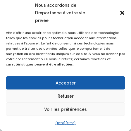
Nous accordons de
Article 14 : Droit
l'importance à votre vie
applicable et
privée
juridictions
Afin d'offrir une expérience optimale, nous utilisons des technologies
compétentes
telles que les cookies pour stocker et/ou accéder aux informations
relatives à l'appareil. Le fait de consentir à ces technologies nous
14.1 A l'exclusion de tout autre droit,
permet de traiter des données telles que le comportement de
navigation ou des identifiants uniques sur ce site. Si vous ne donnez pas
seul le droit belge s'applique aux
votre consentement ou si vous le retirez, certaines fonctions et
litiges entre A-Net et le client, à
caractéristiques peuvent être affectées.
l'exclusion de ses principes de droit
international privé.
Accepter
14.2 Tous les litiges de quelque
Refuser
nature que ce soit, y compris les
litiges relatifs à l'application et à
Voir les préférences
l'interprétation des présentes
conditions générales, du contrat/de
{titre}
{titre}
l'offre ou de tout autre document