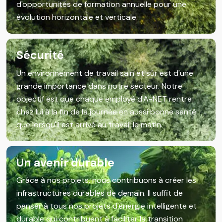
d'opportunités de formation annuelle pour une
évolution horizontale et verticale.
Sécurité
Un environnement de travail sain et sûr est d'une
grande importance dans notre secteur. Notre
objectif est que chaque employé d'A-NET rentre
chez lui à la fin de la journée en aussi bonne santé
que lorsqu'il est arrivé au travail le matin.
Un avenir durable
Grâce à nos projets, nous contribuons à créer les
infrastructures durables de demain. Il suffit de
penser à tous nos projets d'énergie intelligente et
durable qui contribuent à faciliter la transition