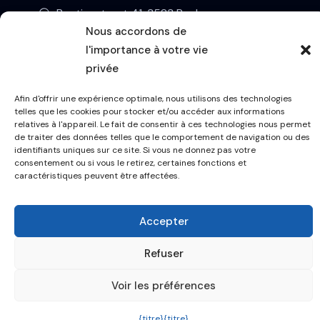
Buntjesstraat 41, 3583 Paal
Nous accordons de
BE0689.769.077
l'importance à votre vie
privée
Afin d'offrir une expérience optimale, nous utilisons des technologies
telles que les cookies pour stocker et/ou accéder aux informations
relatives à l'appareil. Le fait de consentir à ces technologies nous permet
de traiter des données telles que le comportement de navigation ou des
Copyright © 2026 A-NET,
identifiants uniques sur ce site. Si vous ne donnez pas votre
consentement ou si vous le retirez, certaines fonctions et
Ontwikkeld door
MINIMA
caractéristiques peuvent être affectées.
Accepter
Refuser
Voir les préférences
{titre}
{titre}