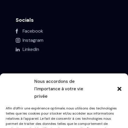
Socials
Facebook
Instagram
LinkedIn
Nous accordons de
l'importance à votre vie
Contact
privée
info@a-net.be
Afin d'offrir une expérience optimale, nous utilisons des technologies
telles que les cookies pour stocker et/ou accéder aux informations
+32 (0) 11 49 06 40
relatives à l'appareil. Le fait de consentir à ces technologies nous
permet de traiter des données telles que le comportement de
Buntjesstraat 41, 3583 Paal